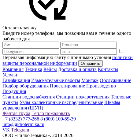
Оставить заявку
Введите номер телефона, мы позвоним вам в течение одного
рабочего дня.
Передавая информацию сайту я принимаю условия
политики
защиты персональной информации
Компания
Техника
Кейсы
Доставка и оплата
Контакты
Услуги
Газификация
Изыскательные работы
Монтаж
Обслуживание
Подбор оборудования
Проектирование
Производство
Продукция
Станции водоснабжения
Станции пожаротушения
Тепловые
пункты
Узлы коллекторные распределительные
Шкафы
управления (ШУН)
Желтая труба
Тепло пожаловать
+7 (8332) 777-266
8 (800) 100-59-39
info@gidrotermika.ru
VK
Telegram
ООО «ГидроТермика», 2014-2026