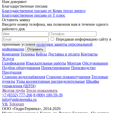
Нам доверяют
Благодарственные письма
Благодарственное письмо от Коми тепло энерго
Благодарственное письмо от Т плюс
Оставить заявку
Введите номер телефона, мы позвоним вам в течение одного
рабочего дня.
Передавая информацию сайту я
принимаю условия
политики защиты персональной
информации
Компания
Техника
Кейсы
Доставка и оплата
Контакты
Услуги
Газификация
Изыскательные работы
Монтаж
Обслуживание
Подбор оборудования
Проектирование
Производство
Продукция
Станции водоснабжения
Станции пожаротушения
Тепловые
пункты
Узлы коллекторные распределительные
Шкафы
управления (ШУН)
Желтая труба
Тепло пожаловать
+7 (8332) 777-266
8 (800) 100-59-39
info@gidrotermika.ru
VK
Telegram
ООО «ГидроТермика», 2014-2026