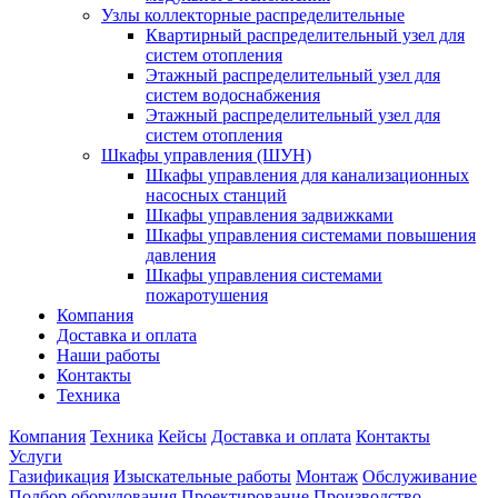
Узлы коллекторные распределительные
Квартирный распределительный узел для
систем отопления
Этажный распределительный узел для
систем водоснабжения
Этажный распределительный узел для
систем отопления
Шкафы управления (ШУН)
Шкафы управления для канализационных
насосных станций
Шкафы управления задвижками
Шкафы управления системами повышения
давления
Шкафы управления системами
пожаротушения
Компания
Доставка и оплата
Наши работы
Контакты
Техника
Компания
Техника
Кейсы
Доставка и оплата
Контакты
Услуги
Газификация
Изыскательные работы
Монтаж
Обслуживание
Подбор оборудования
Проектирование
Производство