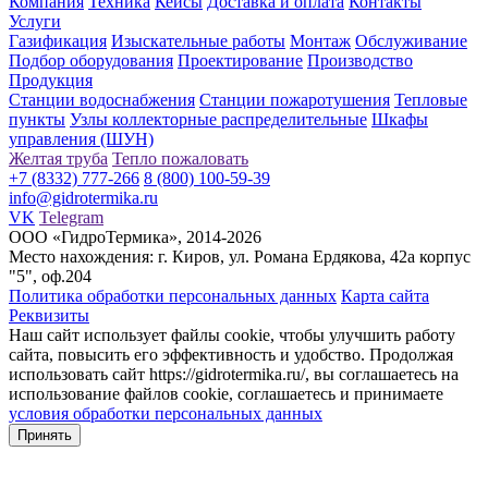
Компания
Техника
Кейсы
Доставка и оплата
Контакты
Услуги
Газификация
Изыскательные работы
Монтаж
Обслуживание
Подбор оборудования
Проектирование
Производство
Продукция
Станции водоснабжения
Станции пожаротушения
Тепловые
пункты
Узлы коллекторные распределительные
Шкафы
управления (ШУН)
Желтая труба
Тепло пожаловать
+7 (8332) 777-266
8 (800) 100-59-39
info@gidrotermika.ru
VK
Telegram
ООО «ГидроТермика», 2014-2026
Место нахождения: г. Киров, ул. Романа Ердякова, 42а корпус
"5", оф.204
Политика обработки персональных данных
Карта сайта
Реквизиты
Наш сайт использует файлы cookie, чтобы улучшить работу
сайта, повысить его эффективность и удобство. Продолжая
использовать сайт https://gidrotermika.ru/, вы соглашаетесь на
использование файлов cookie, соглашаетесь и принимаете
условия обработки персональных данных
Принять