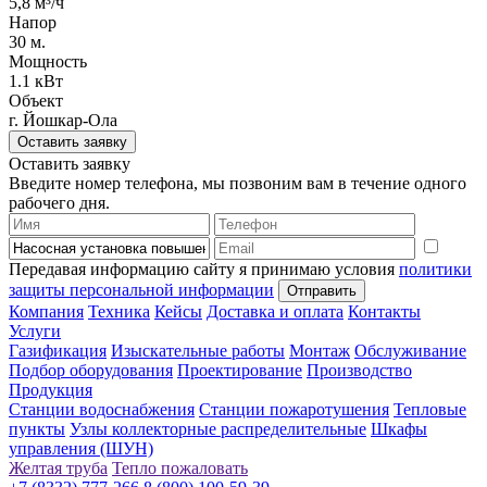
5,8 м³/ч
Напор
30 м.
Мощность
1.1 кВт
Объект
г. Йошкар-Ола
Оставить заявку
Оставить заявку
Введите номер телефона, мы позвоним вам в течение одного
рабочего дня.
Передавая информацию сайту я принимаю условия
политики
защиты персональной информации
Компания
Техника
Кейсы
Доставка и оплата
Контакты
Услуги
Газификация
Изыскательные работы
Монтаж
Обслуживание
Подбор оборудования
Проектирование
Производство
Продукция
Станции водоснабжения
Станции пожаротушения
Тепловые
пункты
Узлы коллекторные распределительные
Шкафы
управления (ШУН)
Желтая труба
Тепло пожаловать