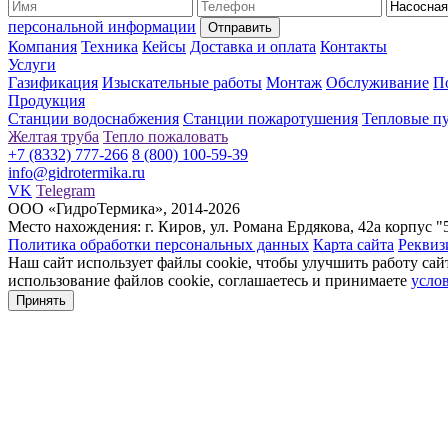
персональной информации
Компания
Техника
Кейсы
Доставка и оплата
Контакты
Услуги
Газификация
Изыскательные работы
Монтаж
Обслуживание
П
Продукция
Станции водоснабжения
Станции пожаротушения
Тепловые п
Желтая труба
Тепло пожаловать
+7 (8332) 777-266
8 (800) 100-59-39
info@gidrotermika.ru
VK
Telegram
ООО «ГидроТермика», 2014-2026
Место нахождения: г. Киров, ул. Романа Ердякова, 42а корпус "
Политика обработки персональных данных
Карта сайта
Реквиз
Наш сайт использует файлы cookie, чтобы улучшить работу сайта
использование файлов cookie, соглашаетесь и принимаете
усло
Принять